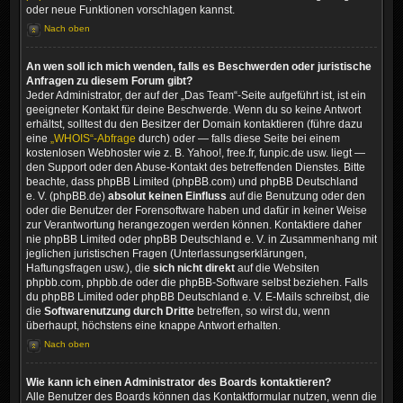
oder neue Funktionen vorschlagen kannst.
Nach oben
An wen soll ich mich wenden, falls es Beschwerden oder juristische
Anfragen zu diesem Forum gibt?
Jeder Administrator, der auf der „Das Team“-Seite aufgeführt ist, ist ein
geeigneter Kontakt für deine Beschwerde. Wenn du so keine Antwort
erhältst, solltest du den Besitzer der Domain kontaktieren (führe dazu
eine
„WHOIS“-Abfrage
durch) oder — falls diese Seite bei einem
kostenlosen Webhoster wie z. B. Yahoo!, free.fr, funpic.de usw. liegt —
den Support oder den Abuse-Kontakt des betreffenden Dienstes. Bitte
beachte, dass phpBB Limited (phpBB.com) und phpBB Deutschland
e. V. (phpBB.de)
absolut keinen Einfluss
auf die Benutzung oder den
oder die Benutzer der Forensoftware haben und dafür in keiner Weise
zur Verantwortung herangezogen werden können. Kontaktiere daher
nie phpBB Limited oder phpBB Deutschland e. V. in Zusammenhang mit
jeglichen juristischen Fragen (Unterlassungserklärungen,
Haftungsfragen usw.), die
sich nicht direkt
auf die Websiten
phpbb.com, phpbb.de oder die phpBB-Software selbst beziehen. Falls
du phpBB Limited oder phpBB Deutschland e. V. E-Mails schreibst, die
die
Softwarenutzung durch Dritte
betreffen, so wirst du, wenn
überhaupt, höchstens eine knappe Antwort erhalten.
Nach oben
Wie kann ich einen Administrator des Boards kontaktieren?
Alle Benutzer des Boards können das Kontaktformular nutzen, wenn die