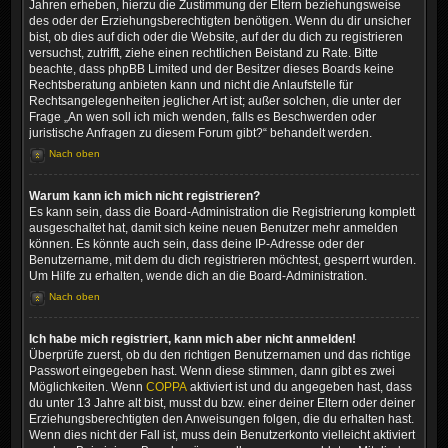
Jahren erheben, hierzu die Zustimmung der Eltern beziehungsweise
des oder der Erziehungsberechtigten benötigen. Wenn du dir unsicher
bist, ob dies auf dich oder die Website, auf der du dich zu registrieren
versuchst, zutrifft, ziehe einen rechtlichen Beistand zu Rate. Bitte
beachte, dass phpBB Limited und der Besitzer dieses Boards keine
Rechtsberatung anbieten kann und nicht die Anlaufstelle für
Rechtsangelegenheiten jeglicher Art ist; außer solchen, die unter der
Frage „An wen soll ich mich wenden, falls es Beschwerden oder
juristische Anfragen zu diesem Forum gibt?“ behandelt werden.
Nach oben
Warum kann ich mich nicht registrieren?
Es kann sein, dass die Board-Administration die Registrierung komplett
ausgeschaltet hat, damit sich keine neuen Benutzer mehr anmelden
können. Es könnte auch sein, dass deine IP-Adresse oder der
Benutzername, mit dem du dich registrieren möchtest, gesperrt wurden.
Um Hilfe zu erhalten, wende dich an die Board-Administration.
Nach oben
Ich habe mich registriert, kann mich aber nicht anmelden!
Überprüfe zuerst, ob du den richtigen Benutzernamen und das richtige
Passwort eingegeben hast. Wenn diese stimmen, dann gibt es zwei
Möglichkeiten. Wenn
COPPA
aktiviert ist und du angegeben hast, dass
du unter 13 Jahre alt bist, musst du bzw. einer deiner Eltern oder deiner
Erziehungsberechtigten den Anweisungen folgen, die du erhalten hast.
Wenn dies nicht der Fall ist, muss dein Benutzerkonto vielleicht aktiviert