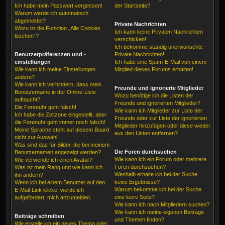
Ich habe mein Passwort vergessen!
der Startseite?
Warum werde ich automatisch
abgemeldet?
Private Nachrichten
Wozu ist die Funktion „Alle Cookies
Ich kann keine Privaten Nachrichten
löschen“?
verschicken!
Ich bekomme ständig unerwünschte
Benutzerpräferenzen und -
Private Nachrichten!
einstellungen
Ich habe eine Spam-E-Mail von einem
Wie kann ich meine Einstellungen
Mitglied dieses Forums erhalten!
ändern?
Wie kann ich verhindern, dass mein
Freunde und ignorierte Mitglieder
Benutzername in der Online-Liste
Wozu benötige ich die Listen der
auftaucht?
Freunde und ignorierten Mitglieder?
Die Forenuhr geht falsch!
Wie kann ich Mitglieder zur Liste der
Ich habe die Zeitzone eingestellt, aber
Freunde oder zur Liste der ignorierten
die Forenuhr geht immer noch falsch!
Mitglieder hinzufügen oder diese wieder
Meine Sprache steht auf diesem Board
aus den Listen entfernen?
nicht zur Auswahl!
Was sind das für Bilder, die bei meinem
Die Foren durchsuchen
Benutzernamen angezeigt werden?
Wie kann ich ein Forum oder mehrere
Wie verwende ich einen Avatar?
Foren durchsuchen?
Was ist mein Rang und wie kann ich
Weshalb erhalte ich bei der Suche
ihn ändern?
keine Ergebnisse?
Wenn ich bei einem Benutzer auf den
Warum bekomme ich bei der Suche
E-Mail-Link klicke, werde ich
eine leere Seite?
aufgefordert, mich anzumelden.
Wie kann ich nach Mitgliedern suchen?
Wie kann ich meine eigenen Beiträge
Beiträge schreiben
und Themen finden?
Wie erstelle ich ein neues Thema oder