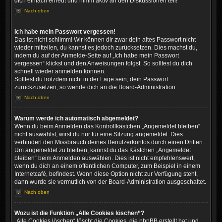
dich einfach erneut und nimm aktiv an den Diskussionen teil!
Nach oben
Ich habe mein Passwort vergessen!
Das ist nicht schlimm! Wir können dir zwar dein altes Passwort nicht
wieder mitteilen, du kannst es jedoch zurücksetzen. Dies machst du,
indem du auf der Anmelde-Seite auf „Ich habe mein Passwort
vergessen“ klickst und den Anweisungen folgst. So solltest du dich
schnell wieder anmelden können.
Solltest du trotzdem nicht in der Lage sein, dein Passwort
zurückzusetzen, so wende dich an die Board-Administration.
Nach oben
Warum werde ich automatisch abgemeldet?
Wenn du beim Anmelden das Kontrollkästchen „Angemeldet bleiben“
nicht auswählst, wirst du nur für eine Sitzung angemeldet. Dies
verhindert den Missbrauch deines Benutzerkontos durch einen Dritten.
Um angemeldet zu bleiben, kannst du das Kästchen „Angemeldet
bleiben“ beim Anmelden auswählen. Dies ist nicht empfehlenswert,
wenn du dich an einem öffentlichen Computer, zum Beispiel in einem
Internetcafé, befindest. Wenn diese Option nicht zur Verfügung steht,
dann wurde sie vermutlich von der Board-Administration ausgeschaltet.
Nach oben
Wozu ist die Funktion „Alle Cookies löschen“?
„Alle Cookies löschen“ löscht die Cookies, die phpBB erstellt hat und