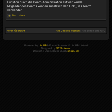
Funktion durch die Board-Administration aktiviert wurde.
Mitglieder des Boards können zusätzlich den Link „Das Team“
verwenden.
Nach oben
Foren-Übersicht
Alle Cookies löschen
|
Alle Zeiten sind
UTC
Powered by
phpBB
® Forum Software © phpBB Limited
Designed by
ST Software
.
Deutsche Übersetzung durch
phpBB.de