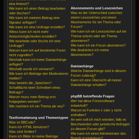
eine Antwort?
Abonnements und Lesezeichen
Wie kann ich einen Beitrag bearbeiten
Was ist der Unterschied zwischen
oder löschen?
einem Lesezeichen und einem
Wie kann ich meinem Beitrag eine
Abonnements für ein Thema oder
Signatur anfügen?
Forum?
Wie kann ich eine Umfrage erstellen?
Wie kann ich ein Lesezeichen auf ein
Wieso kann ich nicht mehr
Thema setzen oder ein Thema
Antwortmöglichkeiten erstellen?
abonnieren?
Wie bearbeite oder lösche ich eine
Wie kann ich ein Forum abonnieren?
Umfrage?
Wie deaktiviere ich meine
Warum kann ich auf bestimmte Foren
Abonnements?
nicht zugreifen?
Weshalb kann ich keine Dateianhänge
anfügen?
Dateianhänge
Weshalb wurde ich verwarnt?
Welche Dateianhänge sind in diesem
Wie kann ich Beiträge den Moderatoren
Forum zulässig?
melden?
Kann ich eine Übersicht all meiner
Was bewirkt die „Speichern“-
Dateianhänge erhalten?
Schaltfläche beim Schreiben eines
Beitrags?
phpBB betreffende Fragen
Warum muss mein Beitrag erst
Wer hat diese Forensoftware
freigegeben werden?
entwickelt?
Wie markiere ich ein Thema als neu?
Warum ist Funktion x oder y nicht
enthalten?
Textformatierung und Thementypen
An wen soll ich mich wenden, falls es
Was ist BBCode?
Beschwerden oder juristische Anfragen
Kann ich HTML benutzen?
zu diesem Forum gibt?
Was sind Smilies?
Wie kann ich einen Administrator des
Kann ich Bilder in meine Beiträge
Boards kontaktieren?