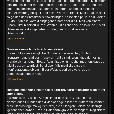
werden. Bei einigen Boards müssen alle neu angemeldeten Mitglieder
erst freigeschaltet werden – entweder musst du dies selbst erledigen
oder ein Administrator. Bei der Registrierung wurde dir mitgeteilt, ob
eine Aktivierung nötig ist oder nicht. Wenn du eine E-Mail erhalten hast,
folge den dort enthaltenen Anweisungen. Ansonsten prüfe, ob du deine
E-Mail-Adresse korrekt eingegeben hast oder die E-Mail von einem
Spam-Filter blockiert wurde. Wenn du dir sicher bist, dass deine E-Mail-
Adresse korrekt eingegeben wurde, dann kontaktiere einen
Administrator.
Nach oben
Warum kann ich mich nicht anmelden?
Dafür gibt es viele mögliche Gründe. Prüfe zunächst, ob dein
Benutzername und dein Passwort richtig sind. Wenn dies der Fall ist,
wende dich an einen Board-Administrator, um sicherzugehen, dass du
nicht gesperrt wurdest. Es ist ebenfalls möglich, dass ein
Konfigurationsproblem mit der Website vorliegt, welches ein
Administrator lösen muss.
Nach oben
Ich habe mich vor einiger Zeit registriert, kann mich aber nicht mehr
anmelden?!
Es kann sein, dass ein Administrator dein Benutzerkonto aus
verschieden Gründen deaktiviert oder gelöscht hat. Außerdem löschen
viele Boards regelmäßig Benutzer, die für längere Zeit keine Beiträge
geschrieben haben, um die Datenbankgröße zu verringern. Registriere