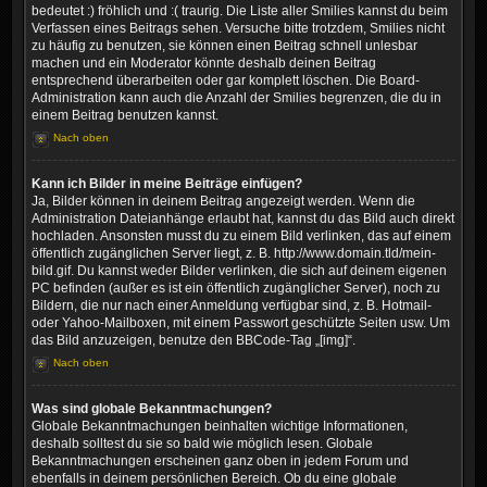
bedeutet :) fröhlich und :( traurig. Die Liste aller Smilies kannst du beim
Verfassen eines Beitrags sehen. Versuche bitte trotzdem, Smilies nicht
zu häufig zu benutzen, sie können einen Beitrag schnell unlesbar
machen und ein Moderator könnte deshalb deinen Beitrag
entsprechend überarbeiten oder gar komplett löschen. Die Board-
Administration kann auch die Anzahl der Smilies begrenzen, die du in
einem Beitrag benutzen kannst.
Nach oben
Kann ich Bilder in meine Beiträge einfügen?
Ja, Bilder können in deinem Beitrag angezeigt werden. Wenn die
Administration Dateianhänge erlaubt hat, kannst du das Bild auch direkt
hochladen. Ansonsten musst du zu einem Bild verlinken, das auf einem
öffentlich zugänglichen Server liegt, z. B. http://www.domain.tld/mein-
bild.gif. Du kannst weder Bilder verlinken, die sich auf deinem eigenen
PC befinden (außer es ist ein öffentlich zugänglicher Server), noch zu
Bildern, die nur nach einer Anmeldung verfügbar sind, z. B. Hotmail-
oder Yahoo-Mailboxen, mit einem Passwort geschützte Seiten usw. Um
das Bild anzuzeigen, benutze den BBCode-Tag „[img]“.
Nach oben
Was sind globale Bekanntmachungen?
Globale Bekanntmachungen beinhalten wichtige Informationen,
deshalb solltest du sie so bald wie möglich lesen. Globale
Bekanntmachungen erscheinen ganz oben in jedem Forum und
ebenfalls in deinem persönlichen Bereich. Ob du eine globale