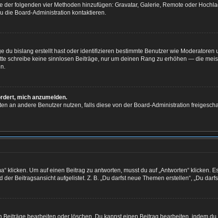
eine der folgenden vier Methoden hinzufügen: Gravatar, Galerie, Remote oder Hoch
u die Board-Administration kontaktieren.
e du bislang erstellt hast oder identifizieren bestimmte Benutzer wie Moderatore
 Bitte schreibe keine sinnlosen Beiträge, nur um deinen Rang zu erhöhen — die mei
n.
ordert, mich anzumelden.
ichten an andere Benutzer nutzen, falls diese von der Board-Administration freige
licken. Um auf einen Beitrag zu antworten, musst du auf „Antworten“ klicken. Es kö
er Beitragsansicht aufgelistet. Z. B. „Du darfst neue Themen erstellen“, „Du darf
n Beiträge bearbeiten oder löschen. Du kannst einen Beitrag bearbeiten, indem du