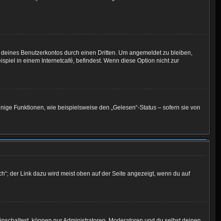
 deines Benutzerkontos durch einen Dritten. Um angemeldet zu bleiben,
iel in einem Internetcafé, befindest. Wenn diese Option nicht zur
inige Funktionen, wie beispielsweise den „Gelesen“-Status – sofern sie von
h“; der Link dazu wird meist oben auf der Seite angezeigt, wenn du auf
inschaltest, können nur Administratoren, Moderatoren und du selbst deinen