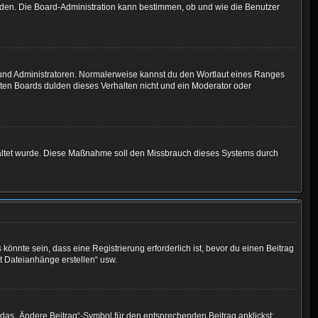
laden. Die Board-Administration kann bestimmen, ob und wie die Benutzer
n und Administratoren. Normalerweise kannst du den Wortlaut eines Ranges
sten Boards dulden dieses Verhalten nicht und ein Moderator oder
schaltet wurde. Diese Maßnahme soll den Missbrauch dieses Systems durch
nnte sein, dass eine Registrierung erforderlich ist, bevor du einen Beitrag
st Dateianhänge erstellen“ usw.
 das „Ändere Beitrag“-Symbol für den entsprechenden Beitrag anklickst;