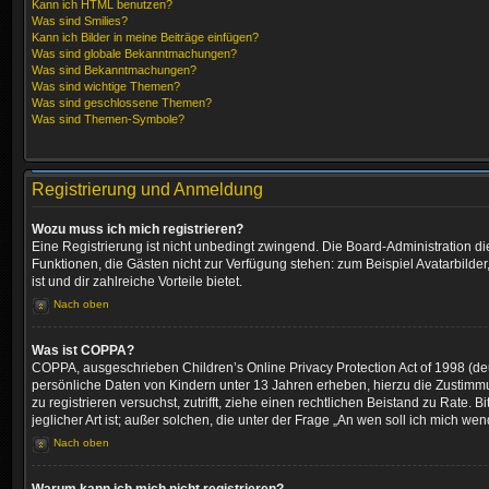
Kann ich HTML benutzen?
Was sind Smilies?
Kann ich Bilder in meine Beiträge einfügen?
Was sind globale Bekanntmachungen?
Was sind Bekanntmachungen?
Was sind wichtige Themen?
Was sind geschlossene Themen?
Was sind Themen-Symbole?
Registrierung und Anmeldung
Wozu muss ich mich registrieren?
Eine Registrierung ist nicht unbedingt zwingend. Die Board-Administration dies
Funktionen, die Gästen nicht zur Verfügung stehen: zum Beispiel Avatarbilder,
ist und dir zahlreiche Vorteile bietet.
Nach oben
Was ist COPPA?
COPPA, ausgeschrieben Children’s Online Privacy Protection Act of 1998 (deu
persönliche Daten von Kindern unter 13 Jahren erheben, hierzu die Zustimmun
zu registrieren versuchst, zutrifft, ziehe einen rechtlichen Beistand zu Rat
jeglicher Art ist; außer solchen, die unter der Frage „An wen soll ich mich 
Nach oben