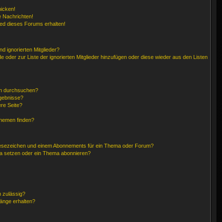
hicken!
 Nachrichten!
ied dieses Forums erhalten!
d ignorierten Mitglieder?
de oder zur Liste der ignorierten Mitglieder hinzufügen oder diese wieder aus den Listen
en durchsuchen?
rgebnisse?
re Seite?
Themen finden?
Lesezeichen und einem Abonnements für ein Thema oder Forum?
ma setzen oder ein Thema abonnieren?
 zulässig?
hänge erhalten?