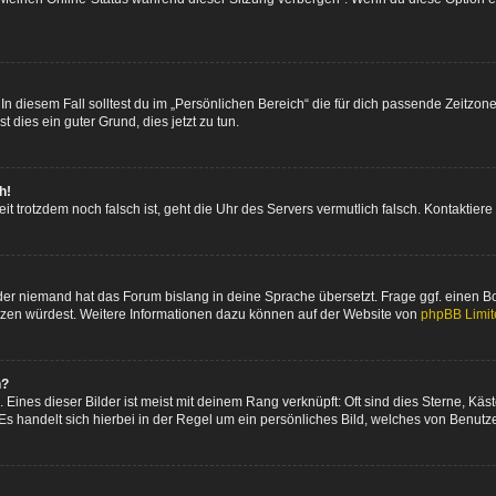
n diesem Fall solltest du im „Persönlichen Bereich“ die für dich passende Zeitzone 
t dies ein guter Grund, dies jetzt zu tun.
h!
 Zeit trotzdem noch falsch ist, geht die Uhr des Servers vermutlich falsch. Kontakti
oder niemand hat das Forum bislang in deine Sprache übersetzt. Frage ggf. einen Boa
setzen würdest. Weitere Informationen dazu können auf der Website von
phpBB Limit
n?
Eines dieser Bilder ist meist mit deinem Rang verknüpft: Oft sind dies Sterne, Kä
Es handelt sich hierbei in der Regel um ein persönliches Bild, welches von Benutzer