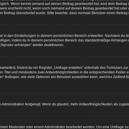
möglich. Wenn bereits jemand auf deinen Beitrag geantwortet hat, wird dein Beitrag
nweis erscheint nicht, wenn noch niemand auf deinen Beitrag geantwortet hat oder 
dein Beitrag überarbeitet wurde. Bitte beachte, dass normale Benutzer einen Beitra
e in den Einstellungen in deinem persönlichen Bereich entwerfen. Nachdem du die S
zufügen, indem du in deinem persönlichen Bereich das standardmäßige Anhängen d
 „Signatur anhängen“ wieder deaktivieren.
beitest, findest du ein Register „Umfrage erstellen“ unterhalb des Formulars zur B
nen Titel und mindestens zwei Antwortmöglichkeiten in die entsprechenden Felder e
“ festlegen, wie viele Optionen ein Benutzer auswählen kann, welches Zeitlimit fü
Administration festgelegt. Wenn du glaubst, mehr Antwortmöglichkeiten als zugela
inem Moderator oder einem Administrator bearbeitet werden. Um eine Umfrage zu b