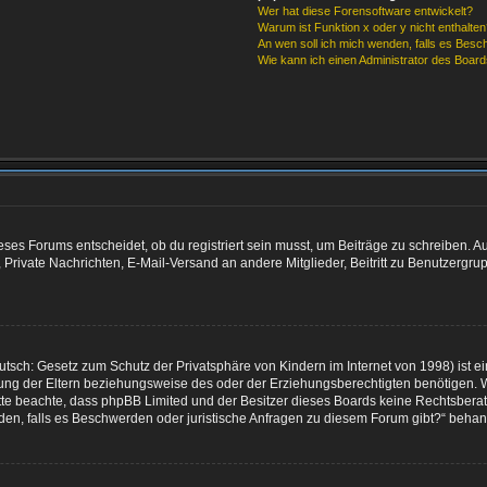
Wer hat diese Forensoftware entwickelt?
Warum ist Funktion x oder y nicht enthalten
An wen soll ich mich wenden, falls es Besc
Wie kann ich einen Administrator des Board
es Forums entscheidet, ob du registriert sein musst, um Beiträge zu schreiben. Auf je
 Private Nachrichten, E-Mail-Versand an andere Mitglieder, Beitritt zu Benutzergru
tsch: Gesetz zum Schutz der Privatsphäre von Kindern im Internet von 1998) ist e
g der Eltern beziehungsweise des oder der Erziehungsberechtigten benötigen. Wenn
e. Bitte beachte, dass phpBB Limited und der Besitzer dieses Boards keine Rechtsber
wenden, falls es Beschwerden oder juristische Anfragen zu diesem Forum gibt?“ beha