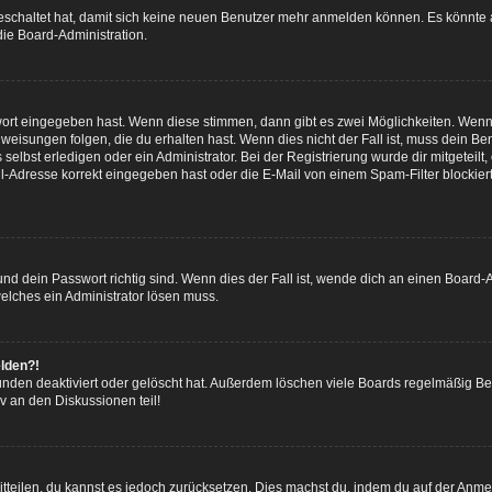
geschaltet hat, damit sich keine neuen Benutzer mehr anmelden können. Es könnte
die Board-Administration.
wort eingegeben hast. Wenn diese stimmen, dann gibt es zwei Möglichkeiten. Wen
eisungen folgen, die du erhalten hast. Wenn dies nicht der Fall ist, muss dein Ben
lbst erledigen oder ein Administrator. Bei der Registrierung wurde dir mitgeteilt, 
-Adresse korrekt eingegeben hast oder die E-Mail von einem Spam-Filter blockiert 
d dein Passwort richtig sind. Wenn dies der Fall ist, wende dich an einen Board-A
welches ein Administrator lösen muss.
elden?!
nden deaktiviert oder gelöscht hat. Außerdem löschen viele Boards regelmäßig Ben
v an den Diskussionen teil!
mitteilen, du kannst es jedoch zurücksetzen. Dies machst du, indem du auf der Anm