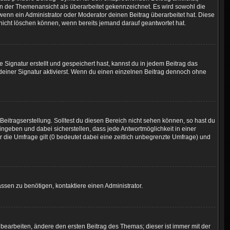
 in der Themenansicht als überarbeitet gekennzeichnet. Es wird sowohl die
wenn ein Administrator oder Moderator deinen Beitrag überarbeitet hat. Diese
g nicht löschen können, wenn bereits jemand darauf geantwortet hat.
ignatur erstellt und gespeichert hast, kannst du in jedem Beitrag das
einer Signatur aktivierst. Wenn du einen einzelnen Beitrag dennoch ohne
eitragserstellung. Solltest du diesen Bereich nicht sehen können, so hast du
ingeben und dabei sicherstellen, dass jede Antwortmöglichkeit in einer
r die Umfrage gilt (0 bedeutet dabei eine zeitlich unbegrenzte Umfrage) und
ssen zu benötigen, kontaktiere einen Administrator.
earbeiten, ändere den ersten Beitrag des Themas; dieser ist immer mit der