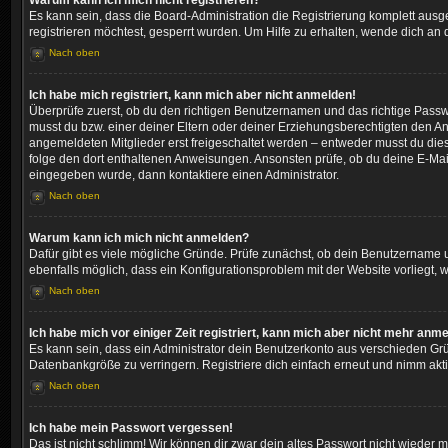
Warum kann ich mich nicht registrieren?
Es kann sein, dass die Board-Administration die Registrierung komplett aus
registrieren möchtest, gesperrt wurden. Um Hilfe zu erhalten, wende dich an 
Nach oben
Ich habe mich registriert, kann mich aber nicht anmelden!
Überprüfe zuerst, ob du den richtigen Benutzernamen und das richtige Pass
musst du bzw. einer deiner Eltern oder deiner Erziehungsberechtigten den Anw
angemeldeten Mitglieder erst freigeschaltet werden – entweder musst du dies se
folge den dort enthaltenen Anweisungen. Ansonsten prüfe, ob du deine E-Mail
eingegeben wurde, dann kontaktiere einen Administrator.
Nach oben
Warum kann ich mich nicht anmelden?
Dafür gibt es viele mögliche Gründe. Prüfe zunächst, ob dein Benutzername un
ebenfalls möglich, dass ein Konfigurationsproblem mit der Website vorliegt, 
Nach oben
Ich habe mich vor einiger Zeit registriert, kann mich aber nicht mehr anm
Es kann sein, dass ein Administrator dein Benutzerkonto aus verschieden Grü
Datenbankgröße zu verringern. Registriere dich einfach erneut und nimm akti
Nach oben
Ich habe mein Passwort vergessen!
Das ist nicht schlimm! Wir können dir zwar dein altes Passwort nicht wieder 