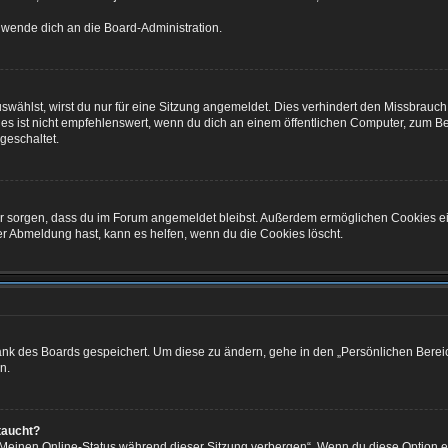
o wende dich an die Board-Administration.
ählst, wirst du nur für eine Sitzung angemeldet. Dies verhindert den Missbrauch
ist nicht empfehlenswert, wenn du dich an einem öffentlichen Computer, zum Beisp
geschaltet.
afür sorgen, dass du im Forum angemeldet bleibst. Außerdem ermöglichen Cookies e
er Abmeldung hast, kann es helfen, wenn du die Cookies löscht.
bank des Boards gespeichert. Um diese zu ändern, gehe in den „Persönlichen Bereic
n.
taucht?
 „Meinen Online-Status während dieser Sitzung verbergen“. Wenn du diese Option e