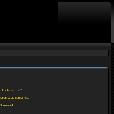
ete ich ihnen bei?
pen farbig dargestellt?
Startseite?