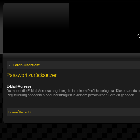
Foren-Übersicht
Passwort zurücksetzen
E-Mail-Adresse:
Du musst die E-Mail-Adresse angeben, die in deinem Profil hinterlegt ist. Diese hast du b
Registrierung angegeben oder nachträglich in deinem persönlichen Bereich geändert.
Foren-Übersicht