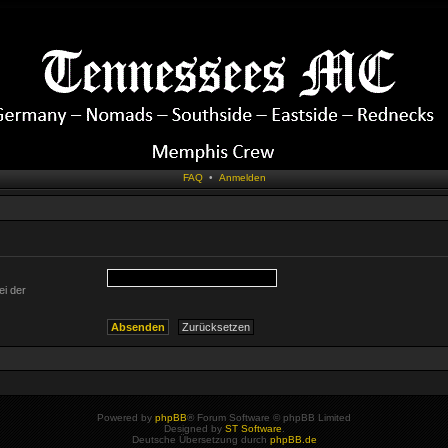
FAQ
•
Anmelden
ei der
Powered by
phpBB
® Forum Software © phpBB Limited
Designed by
ST Software
.
Deutsche Übersetzung durch
phpBB.de