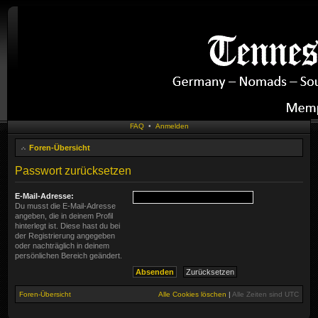
FAQ
•
Anmelden
Foren-Übersicht
Passwort zurücksetzen
E-Mail-Adresse:
Du musst die E-Mail-Adresse
angeben, die in deinem Profil
hinterlegt ist. Diese hast du bei
der Registrierung angegeben
oder nachträglich in deinem
persönlichen Bereich geändert.
Foren-Übersicht
Alle Cookies löschen
|
Alle Zeiten sind
UTC