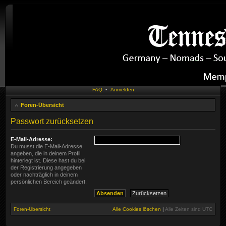
FAQ
•
Anmelden
Foren-Übersicht
Passwort zurücksetzen
E-Mail-Adresse:
Du musst die E-Mail-Adresse
angeben, die in deinem Profil
hinterlegt ist. Diese hast du bei
der Registrierung angegeben
oder nachträglich in deinem
persönlichen Bereich geändert.
Foren-Übersicht
Alle Cookies löschen
|
Alle Zeiten sind
UTC