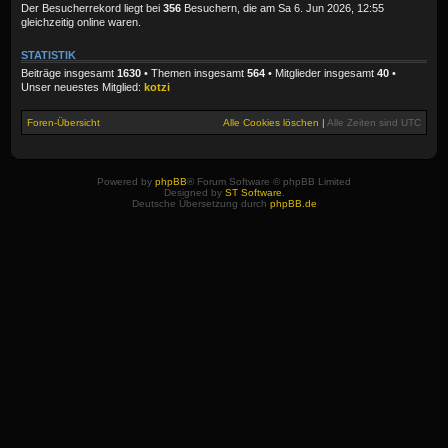
Der Besucherrekord liegt bei
356
Besuchern, die am Sa 6. Jun 2026, 12:55
gleichzeitig online waren.
STATISTIK
Beiträge insgesamt
1630
• Themen insgesamt
564
• Mitglieder insgesamt
40
•
Unser neuestes Mitglied:
kotzi
Foren-Übersicht
Alle Cookies löschen
|
Alle Zeiten sind
UTC
Powered by
phpBB
® Forum Software © phpBB Limited
Designed by
ST Software
.
Deutsche Übersetzung durch
phpBB.de