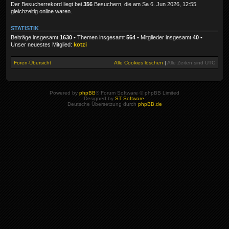
Der Besucherrekord liegt bei
356
Besuchern, die am Sa 6. Jun 2026, 12:55
gleichzeitig online waren.
STATISTIK
Beiträge insgesamt
1630
• Themen insgesamt
564
• Mitglieder insgesamt
40
•
Unser neuestes Mitglied:
kotzi
Foren-Übersicht
Alle Cookies löschen
|
Alle Zeiten sind
UTC
Powered by
phpBB
® Forum Software © phpBB Limited
Designed by
ST Software
.
Deutsche Übersetzung durch
phpBB.de