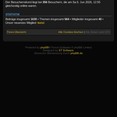
Der Besucherrekord liegt bei
356
Besuchern, die am Sa 6. Jun 2026, 12:55
gleichzeitig online waren.
STATISTIK
Beiträge insgesamt
1630
• Themen insgesamt
564
• Mitglieder insgesamt
40
•
Unser neuestes Mitglied:
kotzi
Foren-Übersicht
Alle Cookies löschen
|
Alle Zeiten sind
UTC
Powered by
phpBB
® Forum Software © phpBB Limited
Designed by
ST Software
.
Deutsche Übersetzung durch
phpBB.de