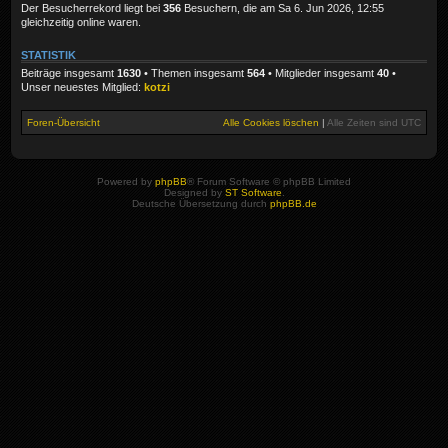
Der Besucherrekord liegt bei
356
Besuchern, die am Sa 6. Jun 2026, 12:55
gleichzeitig online waren.
STATISTIK
Beiträge insgesamt
1630
• Themen insgesamt
564
• Mitglieder insgesamt
40
•
Unser neuestes Mitglied:
kotzi
Foren-Übersicht
Alle Cookies löschen
|
Alle Zeiten sind
UTC
Powered by
phpBB
® Forum Software © phpBB Limited
Designed by
ST Software
.
Deutsche Übersetzung durch
phpBB.de