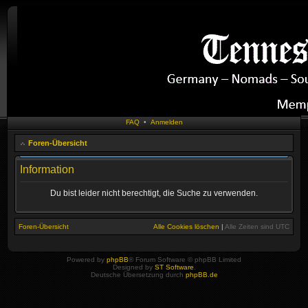
FAQ
•
Anmelden
Foren-Übersicht
Information
Du bist leider nicht berechtigt, die Suche zu verwenden.
Foren-Übersicht
Alle Cookies löschen
|
Alle Zeiten sind
UTC
Powered by
phpBB
® Forum Software © phpBB Limited
Designed by
ST Software
.
Deutsche Übersetzung durch
phpBB.de