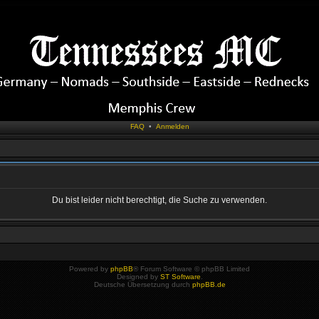
FAQ
•
Anmelden
Du bist leider nicht berechtigt, die Suche zu verwenden.
Powered by
phpBB
® Forum Software © phpBB Limited
Designed by
ST Software
.
Deutsche Übersetzung durch
phpBB.de