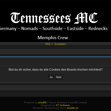
FAQ
•
Anmelden
Bist du dir sicher, dass du alle Cookies des Boards löschen möchtest?
Powered by
phpBB
® Forum Software © phpBB Limited
Designed by
ST Software
.
Deutsche Übersetzung durch
phpBB.de