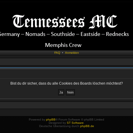
FAQ
•
Anmelden
Bist du dir sicher, dass du alle Cookies des Boards löschen möchtest?
Powered by
phpBB
® Forum Software © phpBB Limited
Designed by
ST Software
.
Deutsche Übersetzung durch
phpBB.de