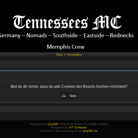
FAQ
•
Anmelden
Bist du dir sicher, dass du alle Cookies des Boards löschen möchtest?
Powered by
phpBB
® Forum Software © phpBB Limited
Designed by
ST Software
.
Deutsche Übersetzung durch
phpBB.de